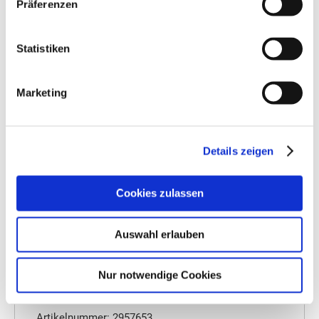
Präferenzen
Statistiken
Marketing
Details zeigen
Cookies zulassen
Auswahl erlauben
Basica Compact®, Basische Tabletten
Nur notwendige Cookies
Basica
Artikelnummer: 2957653