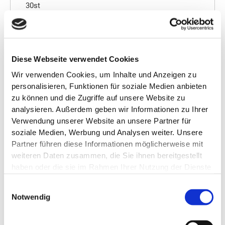
30st
apothekenpflichtig
Sofortlieferung möglich!
Gebrauchsinformation
Diese Webseite verwendet Cookies
Wir verwenden Cookies, um Inhalte und Anzeigen zu
personalisieren, Funktionen für soziale Medien anbieten
46,00 €
zu können und die Zugriffe auf unsere Website zu
analysieren. Außerdem geben wir Informationen zu Ihrer
Pflichtangaben
Verwendung unserer Website an unsere Partner für
soziale Medien, Werbung und Analysen weiter. Unsere
Partner führen diese Informationen möglicherweise mit
ZUM PRODUKT
weiteren Daten zusammen, die Sie ihnen bereitgestellt
haben oder die sie im Rahmen Ihrer Nutzung der Dienste
gesammelt haben.
Auf Lager
Einwilligungsauswahl
Notwendig
IN DEN WARENKORB