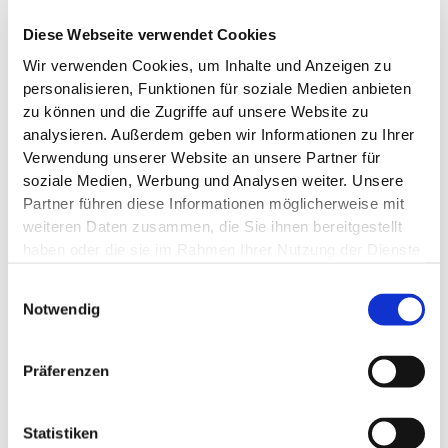
apothekenpflichtig
Diese Webseite verwendet Cookies
Sofortlieferung möglich!
Wir verwenden Cookies, um Inhalte und Anzeigen zu
personalisieren, Funktionen für soziale Medien anbieten
9,95 €
zu können und die Zugriffe auf unsere Website zu
analysieren. Außerdem geben wir Informationen zu Ihrer
Pflichtangaben
Verwendung unserer Website an unsere Partner für
soziale Medien, Werbung und Analysen weiter. Unsere
ZUM PRODUKT
Partner führen diese Informationen möglicherweise mit
weiteren Daten zusammen, die Sie ihnen bereitgestellt
haben oder die sie im Rahmen Ihrer Nutzung der Dienste
gesammelt haben.
Auf Lager
Einwilligungsauswahl
Notwendig
IN DEN WARENKORB
Präferenzen
Statistiken