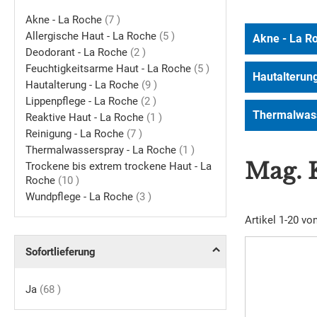
Artikel
Akne - La Roche
7
Artikel
Allergische Haut - La Roche
5
Akne - La R
Artikel
Deodorant - La Roche
2
Artikel
Feuchtigkeitsarme Haut - La Roche
5
Hautalterun
Artikel
Hautalterung - La Roche
9
Artikel
Lippenpflege - La Roche
2
Thermalwass
Artikel
Reaktive Haut - La Roche
1
Artikel
Reinigung - La Roche
7
Artikel
Thermalwasserspray - La Roche
1
Mag. 
Trockene bis extrem trockene Haut - La
Artikel
Roche
10
Artikel
Wundpflege - La Roche
3
Artikel
1
-
20
vo
Sofortlieferung
Artikel
Ja
68