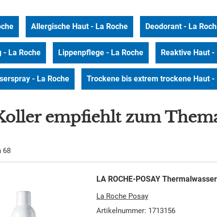
oche
Allergische Haut - La Roche
Deodorant - La Roc
g - La Roche
Lippenpflege - La Roche
Reaktive Haut -
erspray - La Roche
Trockene bis extrem trockene Haut -
Koller empfiehlt zum Thema
n
68
LA ROCHE-POSAY Thermalwasser
La Roche Posay
Artikelnummer: 1713156