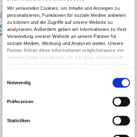
Wir verwenden Cookies, um Inhalte und Anzeigen zu
personalisieren, Funktionen für soziale Medien anbieten
zu können und die Zugriffe auf unsere Website zu
analysieren. Außerdem geben wir Informationen zu Ihrer
Verwendung unserer Website an unsere Partner für
soziale Medien, Werbung und Analysen weiter. Unsere
ONAPO
Partner führen diese Informationen möglicherweise mit
Online Apotheke mit Sofortzustellservice
weiteren Daten zusammen, die Sie ihnen bereitgestellt
St. Anna Apotheke Mag. Alexander Koller KG
haben oder die sie im Rahmen Ihrer Nutzung der Dienste
6020 Innsbruck Maria-Theresien-Str. 4
gesammelt haben.
Einwilligungsauswahl
Tel
+43 512 585847
Fax +43 512 581567
Notwendig
E-Mail:
st.anna@apotheke-innsbruck.at
www.facebook.com/St.Anna.Apotheke
Präferenzen
PRODUKTWELTEN
Allergie & Heuschnupfen
Statistiken
Fitness
Augen & Ohren