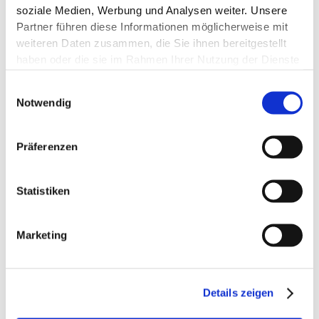
soziale Medien, Werbung und Analysen weiter. Unsere
Partner führen diese Informationen möglicherweise mit
weiteren Daten zusammen, die Sie ihnen bereitgestellt
haben oder die sie im Rahmen Ihrer Nutzung der Dienste
gesammelt haben.
Einwilligungsauswahl
Notwendig
Präferenzen
LEUKOTAPE® Classic 3,75 cm x 10 m
weiss
Statistiken
Artikelnummer: 2682216
PZN: 2682216
Marketing
1st
apothekenpflichtig
Sofortlieferung möglich!
Details zeigen