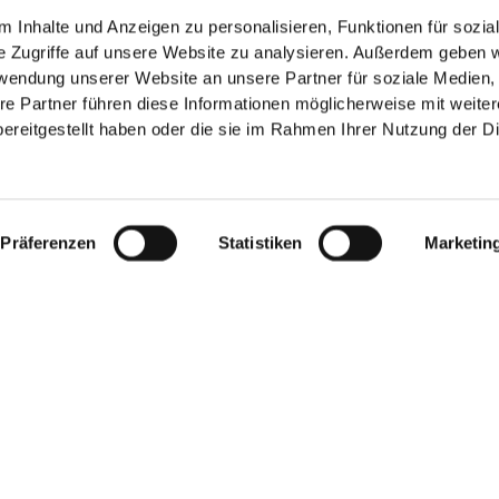
N
INFO & S
 Inhalte und Anzeigen zu personalisieren, Funktionen für sozia
chnupfen
Fitness
Über u
e Zugriffe auf unsere Website zu analysieren. Außerdem geben w
Beruhigung & Schlaf
Versan
rwendung unserer Website an unsere Partner für soziale Medien
AGBs
e
Blase, Niere & Prostata
Impre
re Partner führen diese Informationen möglicherweise mit weite
e & Abwehr
Alles für sie
Datens
ereitgestellt haben oder die sie im Rahmen Ihrer Nutzung der D
ägel
Herz, Kreislauf & Venen
Widerr
ter
Leber & Galle
Vertra
Mund- & Zahnpflege
en & Gelenke
Schmerzen
ralstoffe
Arzneitees
Präferenzen
Statistiken
Marketin
Raucherentwöhnung
Kosmetik
N MIT
ZAHLUNG