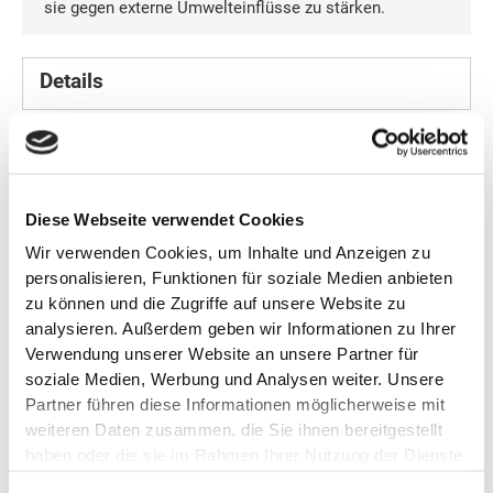
sie gegen externe Umwelteinflüsse zu stärken.
Details
LIFTACTIV COLLAGEN SPECIALIST NACHT von Vichy
ist eine wirksame Anti-Age Nachpflege für straffere und
ebenmäßigere Haut über Nacht. Tagsüber ist die Haut
externen Einflüssen ausgesetzt, welche die hauteigenen
Diese Webseite verwendet Cookies
Kollagenfasern beschädigen können:
Hautalterungszeichen, wie lichtbedingte
Wir verwenden Cookies, um Inhalte und Anzeigen zu
Unebenmäßigkeiten im Hautbild und Falten, werden
personalisieren, Funktionen für soziale Medien anbieten
sichtbarer. Die Anti-Falten-Creme wirkt allen Zeichen der
zu können und die Zugriffe auf unsere Website zu
Hautalterung entgegen, indem sie die wirksamsten,
analysieren. Außerdem geben wir Informationen zu Ihrer
dermatologischen Aktivstoffe vereint. Speziell
Verwendung unserer Website an unsere Partner für
entwickelt, um in der Nacht die täglichen Schädigungen
soziale Medien, Werbung und Analysen weiter. Unsere
der Haut auszugleichen und sie gegen externe
Umwelteinflüsse zu stärken. Resveratrol natürlichen
Partner führen diese Informationen möglicherweise mit
Ursprungs sorgt für eine gezielte Wirkung bei einem
weiteren Daten zusammen, die Sie ihnen bereitgestellt
unebenmäßigem Hautbild. Anti-Aging-Biopeptide und
haben oder die sie im Rahmen Ihrer Nutzung der Dienste
anti-oxidatives Vitamin C stimulieren die hauteigene
gesammelt haben.
Kollagen-Produktion und fördern die Zellerneuerung.