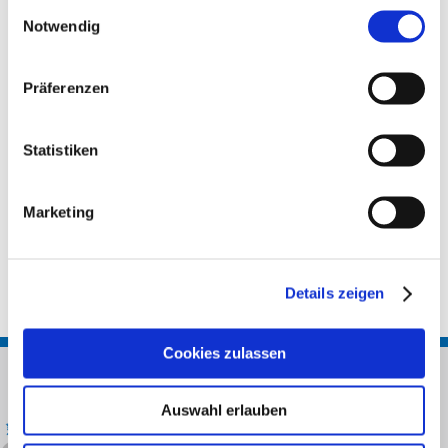
Einwilligungsauswahl
Vulkanisches Wasser aus Vichy mit 15 Mineralien stärkt
Notwendig
die Hautbarriere und wirkt neutralisierend auf den pH-
Wert. Die Haut ist sofort straffer und sieht jugendlicher
und ebenmäßiger aus. Gesichtskonturen wirken wie
Präferenzen
redefiniert.
Statistiken
Mehr Informationen
Marketing
Details zeigen
Cookies zulassen
Auswahl erlauben