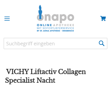
Zum
Zum
VICHY Liftactiv Collagen
Ende
Anfang
der
der
Specialist Nacht
Bildergalerie
Bildergalerie
springen
springen