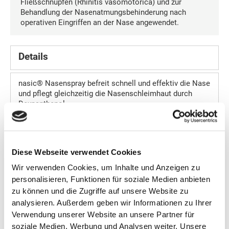
Fließschnupfen (Rhinitis vasomotorica) und zur
Behandlung der Nasenatmungsbehinderung nach
operativen Eingriffen an der Nase angewendet.
Details
nasic® Nasenspray befreit schnell und effektiv die Nase
und pflegt gleichzeitig die Nasenschleimhaut durch
Dexpanthenol.
Anwendungsgebiete
nasic® wird zur Abschwellung der Nasenschleimhaut
bei Schnupfen und zur Unterstützung der Heilung von
Haut- und Schleimhautläsionen, anfallsweise
Diese Webseite verwendet Cookies
auftretendem Fließschnupfen und zur Behandlung der
Nasenatmungsbehinderung nach operativen Eingriffen
Wir verwenden Cookies, um Inhalte und Anzeigen zu
an der Nase angewendet.
personalisieren, Funktionen für soziale Medien anbieten
Wirkstoffe
zu können und die Zugriffe auf unsere Website zu
nasic® kombiniert einen abschwellenden und einen
analysieren. Außerdem geben wir Informationen zu Ihrer
pflegenden Wirkstoff. Xylometazolin hat
Verwendung unserer Website an unsere Partner für
gefäßverengende Eigenschaften und bewirkt dadurch die
Schleimhautabschwellung. Dexpanthenol zeichnet sich
soziale Medien, Werbung und Analysen weiter. Unsere